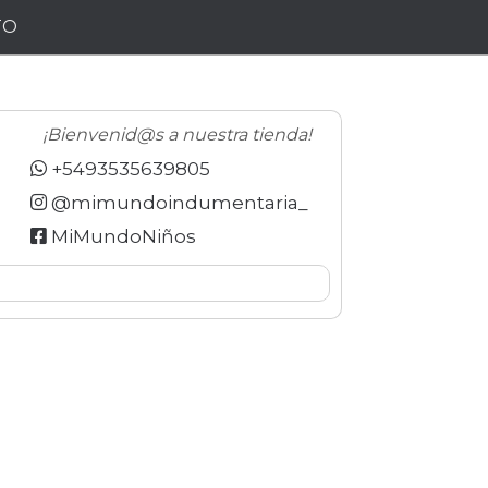
TO
¡Bienvenid@s a nuestra tienda!
+5493535639805
@mimundoindumentaria_
MiMundoNiños